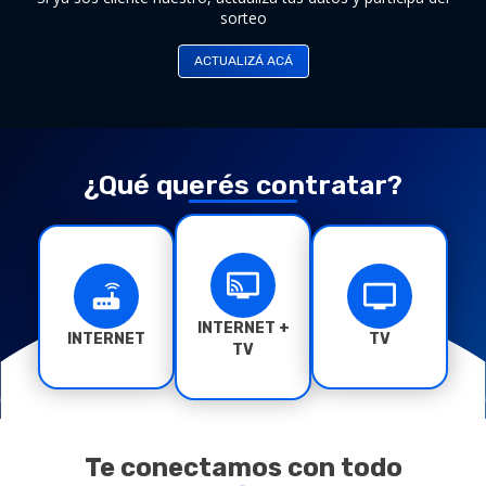
sorteo
PARTICIPÁ
ACTUALIZÁ ACÁ
CONSULTÁ
DESCARGA IOS
DESCARGA ANDROID
¿Qué querés contratar?
INTERNET +
INTERNET
TV
TV
Te conectamos con todo