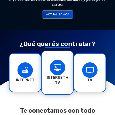
sorteo
PARTICIPÁ
ACTUALIZÁ ACÁ
CONSULTÁ
DESCARGA IOS
CONTRATALO
DESCARGA ANDROID
¿Qué querés contratar?
INTERNET +
INTERNET
TV
TV
Te conectamos con todo